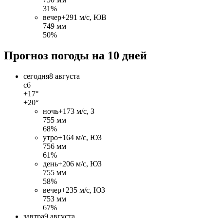
31%
вечер
+29
1 м/c, ЮВ
749 мм
50%
Прогноз погоды на 10 дней
сегодня
8 августа
сб
+17°
+20°
ночь
+17
3 м/c, З
755 мм
68%
утро
+16
4 м/c, ЮЗ
756 мм
61%
день
+20
6 м/c, ЮЗ
755 мм
58%
вечер
+23
5 м/c, ЮЗ
753 мм
67%
завтра
9 августа