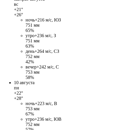
вс
+21°
+26°
ночь
+21
6 м/c, ЮЗ
751 мм
65%
утро
+23
6 м/c, З
751 мм
63%
день
+26
4 м/c, СЗ
752 мм
42%
вечер
+24
2 м/c, С
753 мм
58%
10 августа
пн
+22°
+28°
ночь
+22
3 м/c, В
753 мм
67%
утро
+23
6 м/c, ЮВ
752 мм
57%