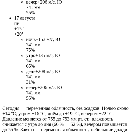
вечер
+20
6 м/c, Ю
741 мм
55%
17 августа
пн
+15°
+20°
ночь
+15
3 м/c, Ю
741 мм
75%
утро
+13
5 м/c, Ю
741 мм
65%
день
+20
8 м/c, Ю
741 мм
31%
вечер
+20
6 м/c, Ю
741 мм
55%
Сегодня — переменная облачность, без осадков. Ночью около
+14 °C, утром +16 °C, днём до +19 °C, вечером +22 °C.
Давление меняется от 755 до 753 мм рт. ст., влажность
снижается с утра до дня (66 % → 52 %), вечером повышается
до 55 %. Завтра — переменная облачность, небольшие дожди