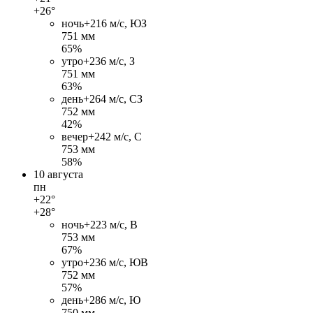
+26°
ночь
+21
6 м/c, ЮЗ
751 мм
65%
утро
+23
6 м/c, З
751 мм
63%
день
+26
4 м/c, СЗ
752 мм
42%
вечер
+24
2 м/c, С
753 мм
58%
10 августа
пн
+22°
+28°
ночь
+22
3 м/c, В
753 мм
67%
утро
+23
6 м/c, ЮВ
752 мм
57%
день
+28
6 м/c, Ю
750 мм