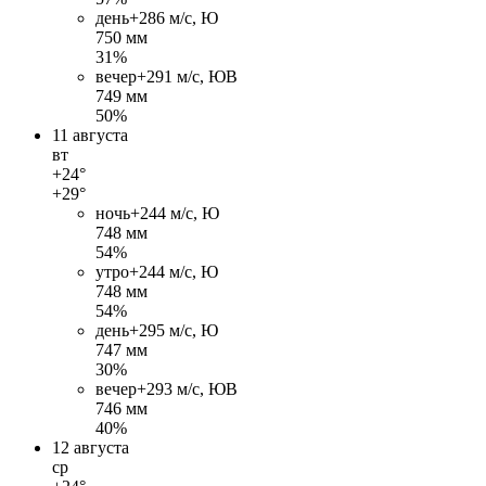
день
+28
6 м/c, Ю
750 мм
31%
вечер
+29
1 м/c, ЮВ
749 мм
50%
11 августа
вт
+24°
+29°
ночь
+24
4 м/c, Ю
748 мм
54%
утро
+24
4 м/c, Ю
748 мм
54%
день
+29
5 м/c, Ю
747 мм
30%
вечер
+29
3 м/c, ЮВ
746 мм
40%
12 августа
ср