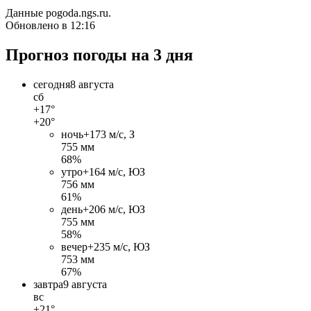
Данные pogoda.ngs.ru.
Обновлено в 12:16
Прогноз погоды на 3 дня
сегодня
8 августа
сб
+17°
+20°
ночь
+17
3 м/c, З
755 мм
68%
утро
+16
4 м/c, ЮЗ
756 мм
61%
день
+20
6 м/c, ЮЗ
755 мм
58%
вечер
+23
5 м/c, ЮЗ
753 мм
67%
завтра
9 августа
вс
+21°