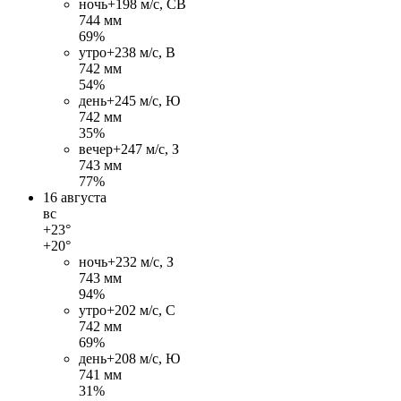
ночь
+19
8 м/c, СВ
744 мм
69%
утро
+23
8 м/c, В
742 мм
54%
день
+24
5 м/c, Ю
742 мм
35%
вечер
+24
7 м/c, З
743 мм
77%
16 августа
вс
+23°
+20°
ночь
+23
2 м/c, З
743 мм
94%
утро
+20
2 м/c, С
742 мм
69%
день
+20
8 м/c, Ю
741 мм
31%