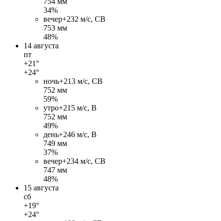
754 мм
34%
вечер
+23
2 м/c, СВ
753 мм
48%
14 августа
пт
+21°
+24°
ночь
+21
3 м/c, СВ
752 мм
59%
утро
+21
5 м/c, В
752 мм
49%
день
+24
6 м/c, В
749 мм
37%
вечер
+23
4 м/c, СВ
747 мм
48%
15 августа
сб
+19°
+24°