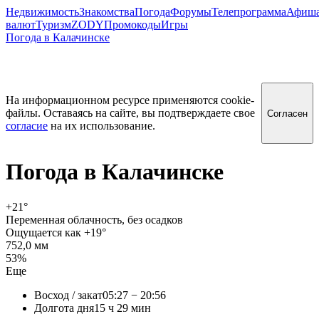
Недвижимость
Знакомства
Погода
Форумы
Телепрограмма
Афиш
валют
Туризм
ZODY
Промокоды
Игры
Погода в Калачинске
На информационном ресурсе применяются cookie-
файлы. Оставаясь на сайте, вы подтверждаете свое
Согласен
согласие
на их использование.
Погода в
Калачинске
+21
°
Переменная облачность, без осадков
Ощущается как +19°
752,0 мм
53%
Еще
Восход / закат
05:27 − 20:56
Долгота дня
15 ч 29 мин