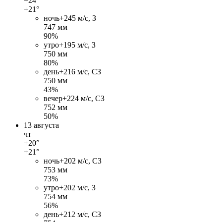
+24°
+21°
ночь
+24
5 м/c, З
747 мм
90%
утро
+19
5 м/c, З
750 мм
80%
день
+21
6 м/c, СЗ
750 мм
43%
вечер
+22
4 м/c, СЗ
752 мм
50%
13 августа
чт
+20°
+21°
ночь
+20
2 м/c, СЗ
753 мм
73%
утро
+20
2 м/c, З
754 мм
56%
день
+21
2 м/c, СЗ