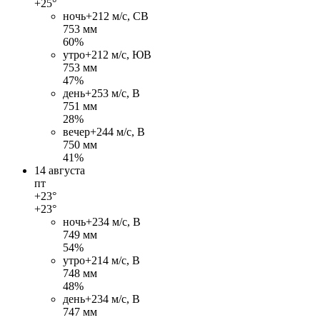
+25°
ночь
+21
2 м/c, СВ
753 мм
60%
утро
+21
2 м/c, ЮВ
753 мм
47%
день
+25
3 м/c, В
751 мм
28%
вечер
+24
4 м/c, В
750 мм
41%
14 августа
пт
+23°
+23°
ночь
+23
4 м/c, В
749 мм
54%
утро
+21
4 м/c, В
748 мм
48%
день
+23
4 м/c, В
747 мм