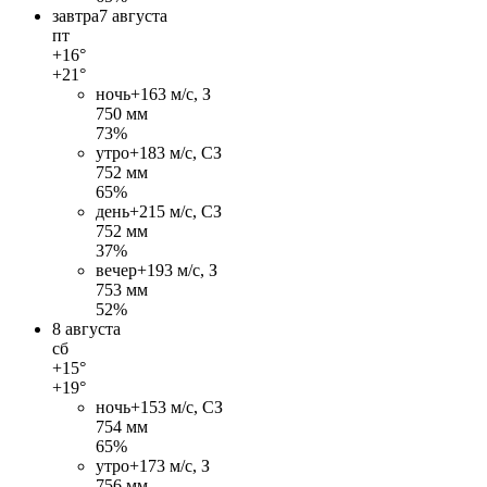
завтра
7 августа
пт
+16°
+21°
ночь
+16
3 м/c, З
750 мм
73%
утро
+18
3 м/c, СЗ
752 мм
65%
день
+21
5 м/c, СЗ
752 мм
37%
вечер
+19
3 м/c, З
753 мм
52%
8 августа
сб
+15°
+19°
ночь
+15
3 м/c, СЗ
754 мм
65%
утро
+17
3 м/c, З
756 мм