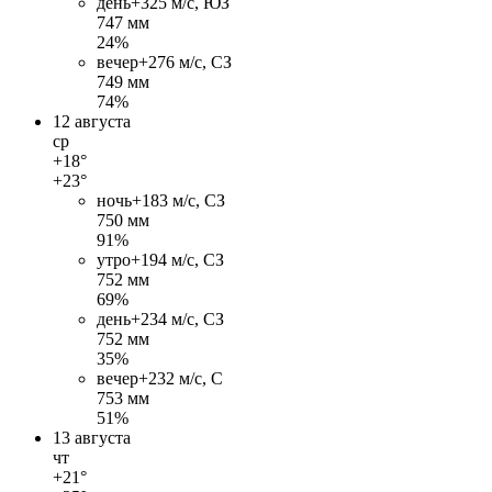
день
+32
5 м/c, ЮЗ
747 мм
24%
вечер
+27
6 м/c, СЗ
749 мм
74%
12 августа
ср
+18°
+23°
ночь
+18
3 м/c, СЗ
750 мм
91%
утро
+19
4 м/c, СЗ
752 мм
69%
день
+23
4 м/c, СЗ
752 мм
35%
вечер
+23
2 м/c, С
753 мм
51%
13 августа
чт
+21°