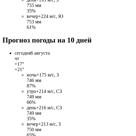
755 мм
35%
вечер
+22
4 м/c, Ю
753 мм
61%
Прогноз погоды на 10 дней
сегодня
6 августа
чт
+17°
+21°
ночь
+17
5 м/c, З
746 мм
87%
утро
+21
4 м/c, СЗ
749 мм
66%
день
+21
6 м/c, СЗ
749 мм
35%
вечер
+21
3 м/c, З
750 мм
65%