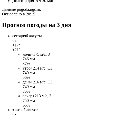
Долгота дня
15 ч 30 мин
Данные pogoda.ngs.ru.
Обновлено в 20:15
Прогноз погоды на 3 дня
сегодня
6 августа
чт
+17°
+21°
ночь
+17
5 м/c, З
746 мм
87%
утро
+21
4 м/c, СЗ
749 мм
66%
день
+21
6 м/c, СЗ
749 мм
35%
вечер
+21
3 м/c, З
750 мм
65%
завтра
7 августа
пт