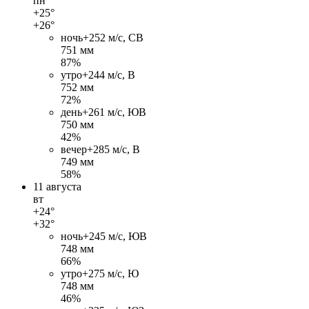
пн
+25°
+26°
ночь
+25
2 м/c, СВ
751 мм
87%
утро
+24
4 м/c, В
752 мм
72%
день
+26
1 м/c, ЮВ
750 мм
42%
вечер
+28
5 м/c, В
749 мм
58%
11 августа
вт
+24°
+32°
ночь
+24
5 м/c, ЮВ
748 мм
66%
утро
+27
5 м/c, Ю
748 мм
46%