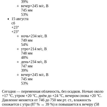
39%
вечер
+24
5 м/c, В
745 мм
53%
15 августа
сб
+23°
+23°
ночь
+23
4 м/c, В
749 мм
54%
утро
+21
4 м/c, В
748 мм
48%
день
+23
4 м/c, В
747 мм
39%
вечер
+24
5 м/c, В
745 мм
53%
Сегодня — переменная облачность, без осадков. Ночью около
+17 °C, утром +20 °C, днём до +24 °C, вечером снова +20 °C.
Давление меняется от 746 до 750 мм рт. ст., влажность
снижается с утра (87 % → 39 %) и повышается к вечеру (58