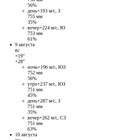
56%
день
+19
3 м/c, З
755 мм
35%
вечер
+22
4 м/c, Ю
753 мм
61%
9 августа
вс
+19°
+28°
ночь
+19
6 м/c, ЮЗ
752 мм
56%
утро
+23
7 м/c, ЮЗ
751 мм
45%
день
+28
7 м/c, З
751 мм
35%
вечер
+26
2 м/c, СЗ
751 мм
63%
10 августа