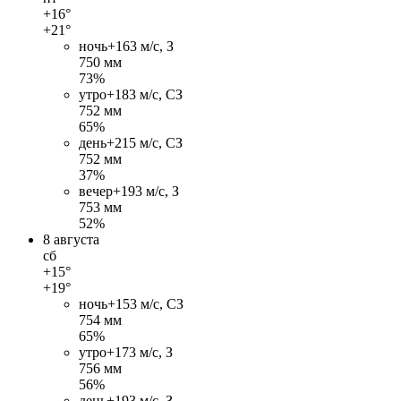
+16°
+21°
ночь
+16
3 м/c, З
750 мм
73%
утро
+18
3 м/c, СЗ
752 мм
65%
день
+21
5 м/c, СЗ
752 мм
37%
вечер
+19
3 м/c, З
753 мм
52%
8 августа
сб
+15°
+19°
ночь
+15
3 м/c, СЗ
754 мм
65%
утро
+17
3 м/c, З
756 мм
56%
день
+19
3 м/c, З