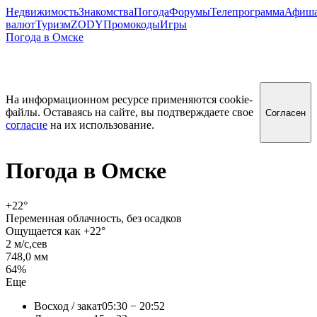
Недвижимость
Знакомства
Погода
Форумы
Телепрограмма
Афиш
валют
Туризм
ZODY
Промокоды
Игры
Погода в Омске
На информационном ресурсе применяются cookie-
файлы. Оставаясь на сайте, вы подтверждаете свое
Согласен
согласие
на их использование.
Погода в
Омске
+22
°
Переменная облачность, без осадков
Ощущается как +22°
2 м/c,сев
748,0 мм
64%
Еще
Восход / закат
05:30 − 20:52