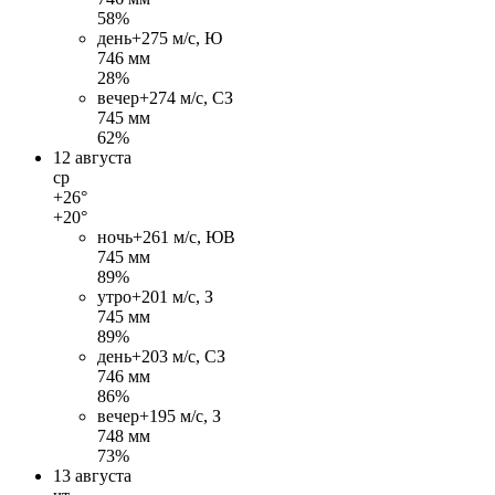
58%
день
+27
5 м/c, Ю
746 мм
28%
вечер
+27
4 м/c, СЗ
745 мм
62%
12 августа
ср
+26°
+20°
ночь
+26
1 м/c, ЮВ
745 мм
89%
утро
+20
1 м/c, З
745 мм
89%
день
+20
3 м/c, СЗ
746 мм
86%
вечер
+19
5 м/c, З
748 мм
73%
13 августа