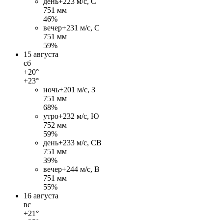
день
+22
3 м/c, С
751 мм
46%
вечер
+23
1 м/c, С
751 мм
59%
15 августа
сб
+20°
+23°
ночь
+20
1 м/c, З
751 мм
68%
утро
+23
2 м/c, Ю
752 мм
59%
день
+23
3 м/c, СВ
751 мм
39%
вечер
+24
4 м/c, В
751 мм
55%
16 августа
вс
+21°