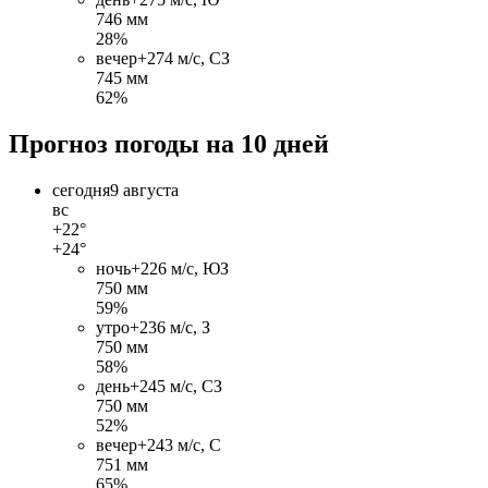
746 мм
28%
вечер
+27
4 м/c, СЗ
745 мм
62%
Прогноз погоды на 10 дней
сегодня
9 августа
вс
+22°
+24°
ночь
+22
6 м/c, ЮЗ
750 мм
59%
утро
+23
6 м/c, З
750 мм
58%
день
+24
5 м/c, СЗ
750 мм
52%
вечер
+24
3 м/c, С
751 мм
65%