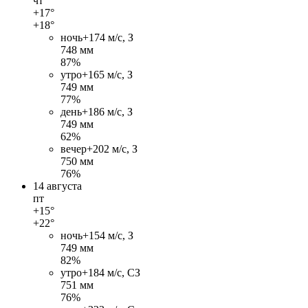
чт
+17°
+18°
ночь
+17
4 м/c, З
748 мм
87%
утро
+16
5 м/c, З
749 мм
77%
день
+18
6 м/c, З
749 мм
62%
вечер
+20
2 м/c, З
750 мм
76%
14 августа
пт
+15°
+22°
ночь
+15
4 м/c, З
749 мм
82%
утро
+18
4 м/c, СЗ
751 мм
76%