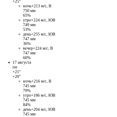
+25°
ночь
+21
3 м/c, В
750 мм
65%
утро
+22
4 м/c, ЮВ
749 мм
53%
день
+25
5 м/c, ЮВ
747 мм
36%
вечер
+22
4 м/c, В
747 мм
60%
17 августа
пн
+21°
+20°
ночь
+21
6 м/c, В
745 мм
79%
утро
+18
6 м/c, ЮВ
745 мм
84%
день
+20
4 м/c, ЮВ
745 мм