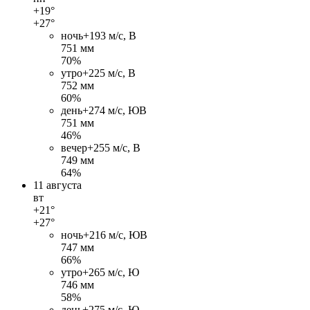
+19°
+27°
ночь
+19
3 м/c, В
751 мм
70%
утро
+22
5 м/c, В
752 мм
60%
день
+27
4 м/c, ЮВ
751 мм
46%
вечер
+25
5 м/c, В
749 мм
64%
11 августа
вт
+21°
+27°
ночь
+21
6 м/c, ЮВ
747 мм
66%
утро
+26
5 м/c, Ю
746 мм
58%
день
+27
5 м/c, Ю