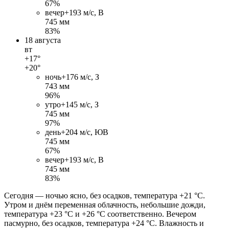
67%
вечер
+19
3 м/c, В
745 мм
83%
18 августа
вт
+17°
+20°
ночь
+17
6 м/c, З
743 мм
96%
утро
+14
5 м/c, З
745 мм
97%
день
+20
4 м/c, ЮВ
745 мм
67%
вечер
+19
3 м/c, В
745 мм
83%
Сегодня — ночью ясно, без осадков, температура +21 °C.
Утром и днём переменная облачность, небольшие дожди,
температура +23 °C и +26 °C соответственно. Вечером
пасмурно, без осадков, температура +24 °C. Влажность и