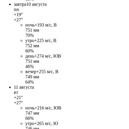
завтра
10 августа
пн
+19°
+27°
ночь
+19
3 м/c, В
751 мм
70%
утро
+22
5 м/c, В
752 мм
60%
день
+27
4 м/c, ЮВ
751 мм
46%
вечер
+25
5 м/c, В
749 мм
64%
11 августа
вт
+21°
+27°
ночь
+21
6 м/c, ЮВ
747 мм
66%
утро
+26
5 м/c, Ю
746 мм