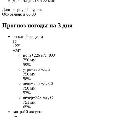
Долгота дня
15 ч 22 мин
Данные pogoda.ngs.ru.
Обновлено в 00:00
Прогноз погоды на 3 дня
сегодня
9 августа
вс
+22°
+24°
ночь
+22
6 м/c, ЮЗ
750 мм
59%
утро
+23
6 м/c, З
750 мм
58%
день
+24
5 м/c, СЗ
750 мм
52%
вечер
+24
3 м/c, С
751 мм
65%
завтра
10 августа
пн